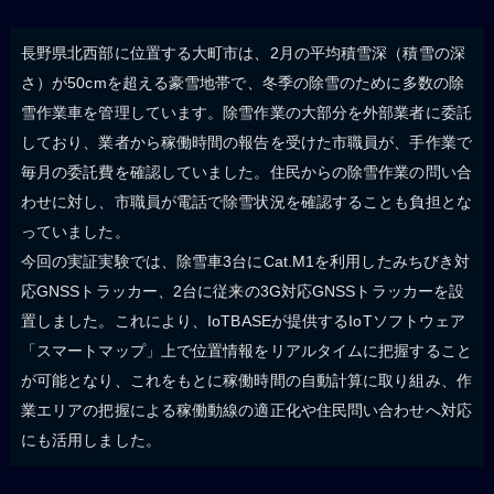
長野県北西部に位置する大町市は、2月の平均積雪深（積雪の深
さ）が50cmを超える豪雪地帯で、冬季の除雪のために多数の除
雪作業車を管理しています。除雪作業の大部分を外部業者に委託
しており、業者から稼働時間の報告を受けた市職員が、手作業で
毎月の委託費を確認していました。住民からの除雪作業の問い合
わせに対し、市職員が電話で除雪状況を確認することも負担とな
っていました。
今回の実証実験では、除雪車3台にCat.M1を利用したみちびき対
応GNSSトラッカー、2台に従来の3G対応GNSSトラッカーを設
置しました。これにより、IoTBASEが提供するIoTソフトウェア
「スマートマップ」上で位置情報をリアルタイムに把握すること
が可能となり、これをもとに稼働時間の自動計算に取り組み、作
業エリアの把握による稼働動線の適正化や住民問い合わせへ対応
にも活用しました。