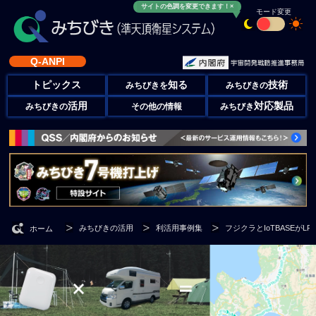
サイトの色調を変更できます！×
モード変更
Q-ANPI
トピックス
知る
技術
みちびきを
みちびきの
活用
対応製品
みちびきの
その他の情報
みちびき
みちびきの活用
利活用事例集
フジクラとIoTBASEが
ホーム