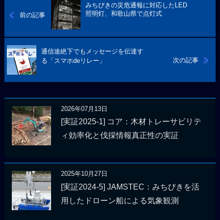
みちびきの災危通報に対応したLED
照明灯、和歌山県で点灯式
前の記事
通信途絶下でもメッセージを伝達す
次の記事
る「スマホdeリレー」
2026年07月13日
[実証2025-1] コア：木材トレーサビリテ
ィ効率化と伐採情報真正性の実証
2025年10月27日
[実証2024-5] JAMSTEC：みちびきを活
用したドローン船による気象観測