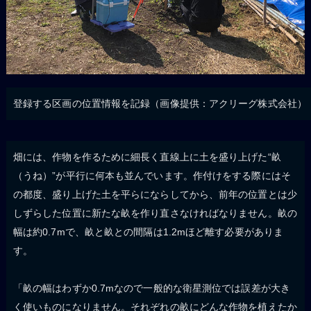
登録する区画の位置情報を記録（画像提供：アクリーグ株式会社）
畑には、作物を作るために細長く直線上に土を盛り上げた“畝
（うね）”が平行に何本も並んでいます。作付けをする際にはそ
の都度、盛り上げた土を平らにならしてから、前年の位置とは少
しずらした位置に新たな畝を作り直さなければなりません。畝の
幅は約0.7mで、畝と畝との間隔は1.2mほど離す必要がありま
す。
「畝の幅はわずか0.7mなので一般的な衛星測位では誤差が大き
く使いものになりません。それぞれの畝にどんな作物を植えたか