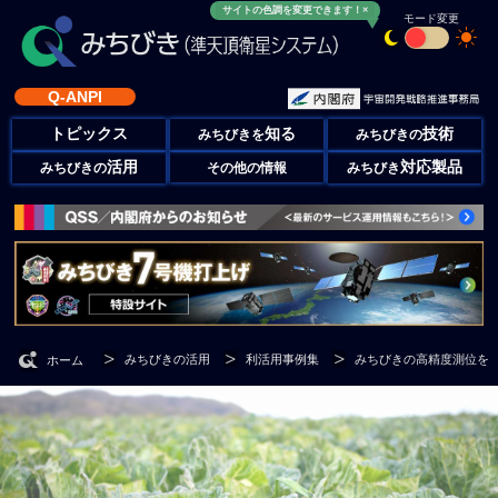
サイトの色調を変更できます！×
モード変更
Q-ANPI
トピックス
知る
技術
みちびきを
みちびきの
活用
対応製品
みちびきの
その他の情報
みちびき
みちびきの活用
利活用事例集
みちびきの高精度測位を
ホーム