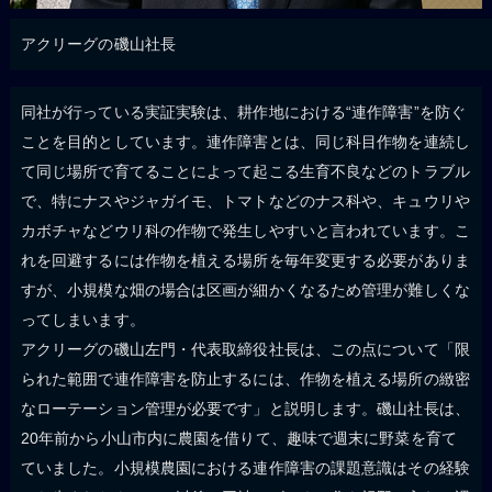
アクリーグの磯山社長
同社が行っている実証実験は、耕作地における“連作障害”を防ぐ
ことを目的としています。連作障害とは、同じ科目作物を連続し
て同じ場所で育てることによって起こる生育不良などのトラブル
で、特にナスやジャガイモ、トマトなどのナス科や、キュウリや
カボチャなどウリ科の作物で発生しやすいと言われています。こ
れを回避するには作物を植える場所を毎年変更する必要がありま
すが、小規模な畑の場合は区画が細かくなるため管理が難しくな
ってしまいます。
アクリーグの磯山左門・代表取締役社長は、この点について「限
られた範囲で連作障害を防止するには、作物を植える場所の緻密
なローテーション管理が必要です」と説明します。磯山社長は、
20年前から小山市内に農園を借りて、趣味で週末に野菜を育て
ていました。小規模農園における連作障害の課題意識はその経験