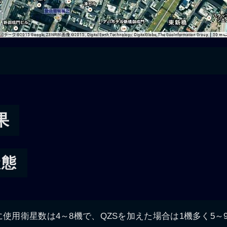
果
状態
に使用衛星数は4～8機で、QZSを加えた場合は1機多く5～