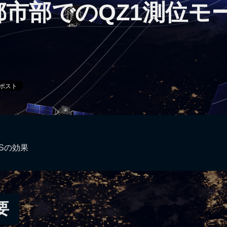
 都市部でのQZ1測位モ
SSの効果
要