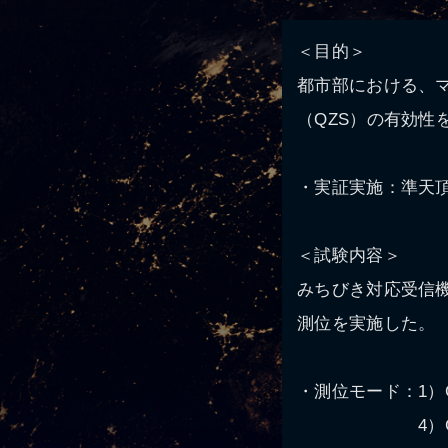
＜目的＞
都市部における、
（QZS）の有効性
・実証実施：準天頂
＜試験内容＞
みちびき対応受信機
測位を実施した。
・測位モード：1）GP
4）GPSのL1-