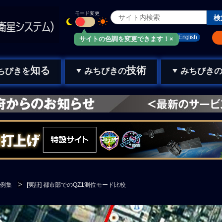
モード変更
みちびきメール
お問い合わせ
English
サイトの色調を変更できます！×
知る
技術
ちびきを
みちびきの
みちびき
例集
[実証] 都市部でのQZ1測位モード比較