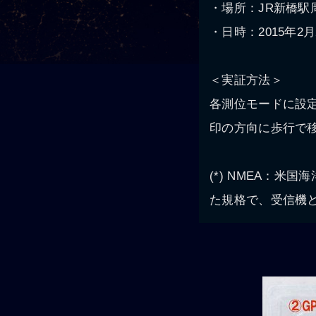
・場所：JR新橋駅
・日時：2015年2月
＜実証方法＞
各測位モードに設定
印の方向に歩行で移
(*) NMEA：米国海洋電
た規格で、受信機