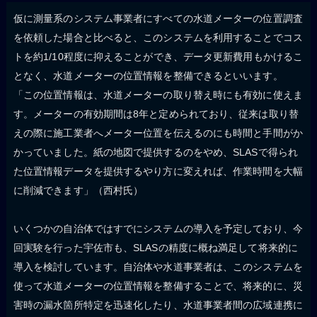
仮に測量系のシステム事業者にすべての水道メーターの位置調査
を依頼した場合と比べると、このシステムを利用することでコス
トを約1/10程度に抑えることができ、データ更新費用もかけるこ
となく、水道メーターの位置情報を整備できるといいます。
「この位置情報は、水道メーターの取り替え時にも有効に使えま
す。メーターの有効期間は8年と定められており、従来は取り替
えの際に施工業者へメーター位置を伝えるのにも時間と手間がか
かっていました。紙の地図で提供するのをやめ、SLASで得られ
た位置情報データを提供するやり方に変えれば、作業時間を大幅
に削減できます」（西村氏）
いくつかの自治体ではすでにシステムの導入を予定しており、今
回実験を行った宇佐市も、SLASの精度に概ね満足して将来的に
導入を検討しています。自治体や水道事業者は、このシステムを
使って水道メーターの位置情報を整備することで、将来的に、災
害時の漏水箇所特定を迅速化したり、水道事業者間の広域連携に