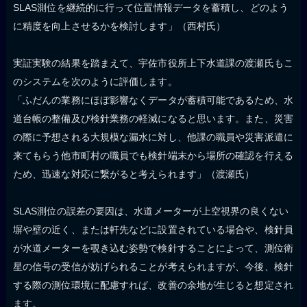
SLAS測位を継続的に行って位置情報データを蓄積し、どのよう
に精度を向上させるかを検討します」（西村氏）
実証実験の結果を踏まえて、宇佐市役所上下水道課の渡瀬氏もこ
のシステムを次のように評価します。
「ふだんの業務にほぼ影響なくデータが蓄積可能であるため、水
道台帳の整備及び検針業務の軽減になると思います。また、災害
の際に予想される大規模な漏水に対し、他課の職員や災害派遣に
来てもらう他市町村の職員でも検針端末から場所の確認を行える
ため、迅速な対応に繋がると考えられます」（渡瀬氏）
SLAS測位の誤差の要因は、水道メーターが上空視界の良くない
塀や壁の近く、または軒先などに設置されている場合や、検針員
が水道メーターを覗き込む姿勢で検針することによって、測位衛
星の信号の受信が妨げられることが考えられますが、今後、検針
する際の測位環境に配慮すれば、改善の余地が生じると想定され
ます。