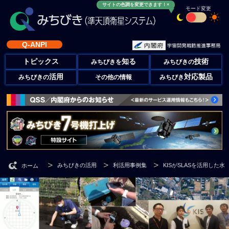
サイトの色調を変更できます！×
モード変更
Q-ANPI
トピックス
知る
技術
みちびきを
みちびきの
活用
対応製品
みちびきの
その他の情報
みちびき
みちびきの活用
利活用事例集
KISがSLASを活用し
ホーム