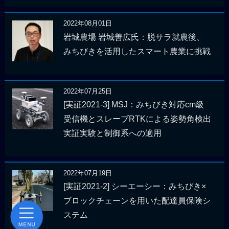
2022年08月01日
岩城農場 岩城善広氏：脱サラ就農後、
みちびきを活用したスマート農業に挑戦
2022年07月25日
[実証2021-3] MSJ：みちびき対応cm級
受信機とスレーブRTKによる姿勢角検出
実証実験と制御系への適用
2022年07月19日
[実証2021-2] シーエーシー：みちびき×
ブロックチェーンを用いた配達員保険シ
ステム