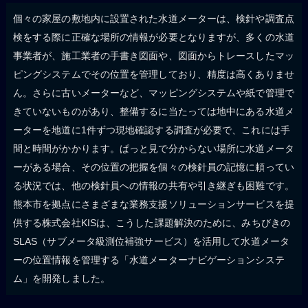
個々の家屋の敷地内に設置された水道メーターは、検針や調査点
検をする際に正確な場所の情報が必要となりますが、多くの水道
事業者が、施工業者の手書き図面や、図面からトレースしたマッ
ピングシステムでその位置を管理しており、精度は高くありませ
ん。さらに古いメーターなど、マッピングシステムや紙で管理で
きていないものがあり、整備するに当たっては地中にある水道メ
ーターを地道に1件ずつ現地確認する調査が必要で、これには手
間と時間がかかります。ぱっと見で分からない場所に水道メータ
ーがある場合、その位置の把握を個々の検針員の記憶に頼ってい
る状況では、他の検針員への情報の共有や引き継ぎも困難です。
熊本市を拠点にさまざまな業務支援ソリューションサービスを提
供する株式会社KISは、こうした課題解決のために、みちびきの
SLAS（サブメータ級測位補強サービス）を活用して水道メータ
ーの位置情報を管理する「水道メーターナビゲーションシステ
ム」を開発しました。