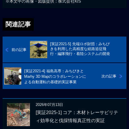
※本文中の画像・図版提供：株式会社KIS
関連記事
[実証2021-5] 先端ロボ財団：みちび
きを利用した高精度な経路追従飛
前の記事
行・編隊飛行・着陸システムの開発
[実証2021-4] 福島高専：みちびきと
次の記事
Marhy 3D Mapのコラボレーションに
よる自動運転の基礎的実証事業
2026年07月13日
[実証2025-1] コア：木材トレーサビリテ
ィ効率化と伐採情報真正性の実証