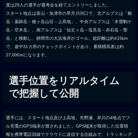
度は29人の選手が選考会を経てエントリーしました。
スタート地点は富山・魚津市の早月川河口で、北アルプスは「剱
岳－薬師岳－槍ヶ岳山荘－上高地」、中央アルプスは「木曽駒ケ
岳－空木岳」、南アルプスは「仙丈ヶ岳－塩見岳－赤石岳－聖
岳」と移動し、静岡市の大浜海岸がゴール。総距離は約415km
で、途中31カ所のチェックポイントがあり、累積標高差は約
27,000mになります。
選手位置をリアルタイム
で把握して公開
選手には、スタート地点及び上高地、市野瀬、井川の4地点でフ
ル充電のGPS端末が渡されました。GPS端末が取得した位置情
報を携帯電話回線でクラウドに送信する仕組みで、トラッキング