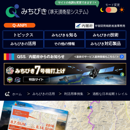
サイトの色調を変更できます！×
モード変更
Q-ANPI
トピックス
知る
技術
みちびきを
みちびきの
活用
対応製品
みちびきの
その他の情報
みちびき
みちびきの活用
利活用事例集
過酷な日本縦断トレイルラ
ホーム