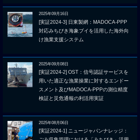
2025年09月16日
[実証2024-3] 日東製網：MADOCA-PPP
対応みちびき海象ブイを活用した海外向
け漁業支援システム
2025年09月08日
[実証2024-2] OST：信号認証サービスを
用いた適正な漁業操業に対するエンドー
スメント及びMADOCA-PPPの測位精度
検証と災危通報の利活用実証
2025年08月06日
[実証2024-1] ニュージャパンナレッジ：
ごみ収集管理における「みちびき」活用