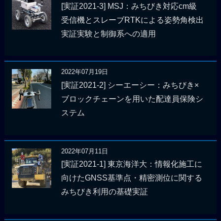
[実証2021-3] MSJ：みちびき対応cm級
受信機とスレーブRTKによる姿勢角検出
実証実験と制御系への適用
2022年07月19日
[実証2021-2] シーエーシー：みちびき×
ブロックチェーンを用いた配達員保険シ
ステム
2022年07月11日
[実証2021-1] 東京海洋大：情報化施工に
向けたGNSS基準点・精密測位に関する
みちびき利用の基礎実証