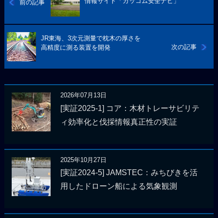
情報サイト「ガッコム安全ナビ」
前の記事
JR東海、3次元測量で枕木の厚さを
次の記事
高精度に測る装置を開発
2026年07月13日
[実証2025-1] コア：木材トレーサビリテ
ィ効率化と伐採情報真正性の実証
2025年10月27日
[実証2024-5] JAMSTEC：みちびきを活
用したドローン船による気象観測