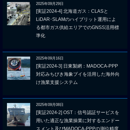
2025年09月29日
[実証2024-4] 北海道ガス：CLASと
LiDAR･SLAMのハイブリット運用によ
る都市ガス供給エリアでのGNSS活用標
準化
2025年09月16日
[実証2024-3] 日東製網：MADOCA-PPP
対応みちびき海象ブイを活用した海外向
け漁業支援システム
2025年09月08日
[実証2024-2] OST：信号認証サービスを
用いた適正な漁業操業に対するエンドー
スメント及びMADOCA-PPPの測位精度