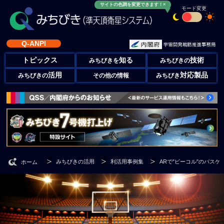
サイトの色調を変更できます！×
モード変更
Q-ANPI
トピックス
知る
技術
みちびきを
みちびきの
活用
対応製品
みちびきの
その他の情報
みちびき
みちびきの活用
利活用事例集
ARで"ビーコル"のバス
ホーム