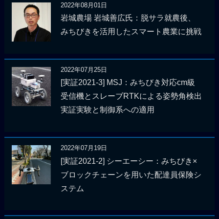
2022年08月01日
岩城農場 岩城善広氏：脱サラ就農後、
みちびきを活用したスマート農業に挑戦
2022年07月25日
[実証2021-3] MSJ：みちびき対応cm級
受信機とスレーブRTKによる姿勢角検出
実証実験と制御系への適用
2022年07月19日
[実証2021-2] シーエーシー：みちびき×
ブロックチェーンを用いた配達員保険シ
ステム