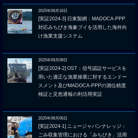
2025年09月16日
[実証2024-3] 日東製網：MADOCA-PPP
対応みちびき海象ブイを活用した海外向
け漁業支援システム
2025年09月08日
[実証2024-2] OST：信号認証サービスを
用いた適正な漁業操業に対するエンドー
スメント及びMADOCA-PPPの測位精度
検証と災危通報の利活用実証
2025年08月06日
[実証2024-1] ニュージャパンナレッジ：
ごみ収集管理における「みちびき」活用