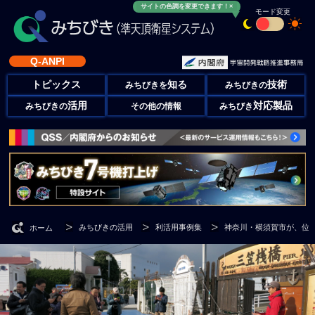
サイトの色調を変更できます！×
モード変更
Q-ANPI
トピックス
知る
技術
みちびきを
みちびきの
活用
対応製品
みちびきの
その他の情報
みちびき
みちびきの活用
利活用事例集
神奈川・横須賀市が、位置情
ホーム