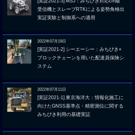
[実証2021-3] MSJ：みちびき対応cm級
受信機とスレーブRTKによる姿勢角検出
実証実験と制御系への適用
2022年07月19日
[実証2021-2] シーエーシー：みちびき×
ブロックチェーンを用いた配達員保険シ
ステム
2022年07月11日
[実証2021-1] 東京海洋大：情報化施工に
向けたGNSS基準点・精密測位に関する
みちびき利用の基礎実証