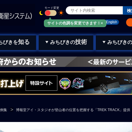
モード変更
みちびきメール
お問い合わせ
English
サイトの色調を変更できます！×
知る
技術
ちびきを
みちびきの
みちびき
例集
博報堂アイ・スタジオが登山者の位置を把握する「TREK TRACK」提供