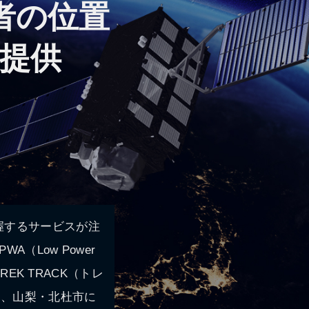
者の位置
」提供
握するサービスが注
（Low Power
EK TRACK（トレ
て、山梨・北杜市に