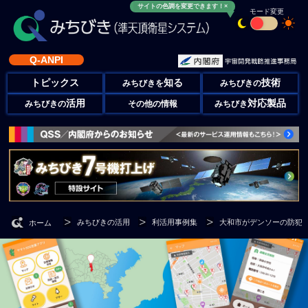
サイトの色調を変更できます！×
モード変更
Q-ANPI
トピックス
知る
技術
みちびきを
みちびきの
活用
対応製品
みちびきの
その他の情報
みちびき
みちびきの活用
利活用事例集
大和市がデンソーの防犯
ホーム