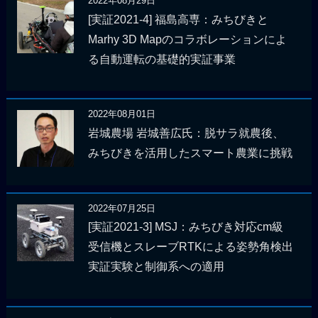
2022年08月29日
[実証2021-4] 福島高専：みちびきと
Marhy 3D Mapのコラボレーションによ
る自動運転の基礎的実証事業
2022年08月01日
岩城農場 岩城善広氏：脱サラ就農後、
みちびきを活用したスマート農業に挑戦
2022年07月25日
[実証2021-3] MSJ：みちびき対応cm級
受信機とスレーブRTKによる姿勢角検出
実証実験と制御系への適用