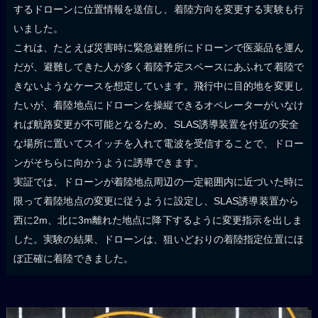
するドローンに位置情報を送信し、着陸方向を変更する実験も行
いました。
これは、たとえば災害時に緊急避難所にドローンで医薬品を運ん
だが、避難してきた人が多く着陸予定スペースにあふれて着陸で
きないようなケースを想定しています。飛行中に目的地を変更し
たいが、着陸地点にドローンを操縦できるオペレーターがいなけ
れば航路変更が不可能となるため、SLAS誘導装置を付近の安全
な場所に置いてスイッチを入れて電波を受信することで、ドロー
ンがそちらに向かうように誘導できます。
実証では、ドローンが着陸地点周辺の一定範囲内に近づいた時に
限って着陸地点の変更に従うように設定し、SLAS誘導装置から
西に2m、北に3m離れた地点に降下するように変更指示を出しま
した。実験の結果、ドローンは、狙いどおりの着陸指定位置にほ
ぼ正確に着陸できました。