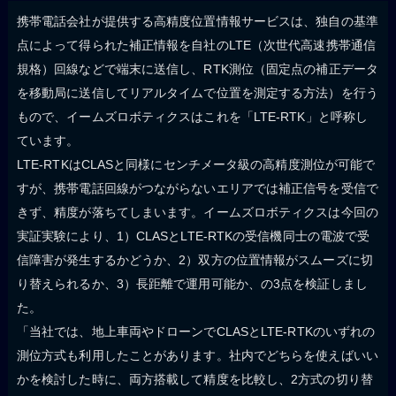
携帯電話会社が提供する高精度位置情報サービスは、独自の基準
点によって得られた補正情報を自社のLTE（次世代高速携帯通信
規格）回線などで端末に送信し、RTK測位（固定点の補正データ
を移動局に送信してリアルタイムで位置を測定する方法）を行う
もので、イームズロボティクスはこれを「LTE-RTK」と呼称し
ています。
LTE-RTKはCLASと同様にセンチメータ級の高精度測位が可能で
すが、携帯電話回線がつながらないエリアでは補正信号を受信で
きず、精度が落ちてしまいます。イームズロボティクスは今回の
実証実験により、1）CLASとLTE-RTKの受信機同士の電波で受
信障害が発生するかどうか、2）双方の位置情報がスムーズに切
り替えられるか、3）長距離で運用可能か、の3点を検証しまし
た。
「当社では、地上車両やドローンでCLASとLTE-RTKのいずれの
測位方式も利用したことがあります。社内でどちらを使えばいい
かを検討した時に、両方搭載して精度を比較し、2方式の切り替