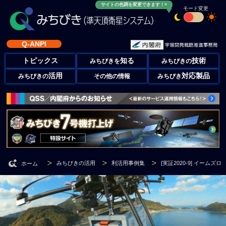
サイトの色調を変更できます！×
モード変更
Q-ANPI
トピックス
知る
技術
みちびきを
みちびきの
活用
対応製品
みちびきの
その他の情報
みちびき
みちびきの活用
利活用事例集
[実証2020-9] イー
ホーム