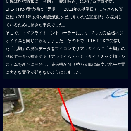
信機は座標情報に「今期」（観測時点）における位置座標、
LTE-RTKの受信機は「元期」（2011年の基準日）における位置
座標（2011年以降の地殻変動を差し引いた位置座標）を採用し
ているために起きた事象でした。
そこで、まずフライトコントローラーにより、2つの受信機のジ
オイド高と同じに設定しました。その上で、LTE-RTKで受信し
た「元期」の測位データをマイコンでリアルタイムに「今期」の
測位データへ補正するリアルタイム・セミ・ダイナミック補正シ
ステムを新たに開発し、受信機が切り替わる際に高度と水平位置
に大きな変化が起きないようにしました。