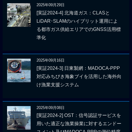
2025年09月29日
[実証2024-4] 北海道ガス：CLASと
LiDAR･SLAMのハイブリット運用によ
る都市ガス供給エリアでのGNSS活用標
準化
2025年09月16日
[実証2024-3] 日東製網：MADOCA-PPP
対応みちびき海象ブイを活用した海外向
け漁業支援システム
2025年09月08日
[実証2024-2] OST：信号認証サービスを
用いた適正な漁業操業に対するエンドー
スメント及びMADOCA-PPPの測位精度