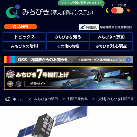
サイトの色調を変更できます！×
モード変更
Q-ANPI
トピックス
知る
技術
みちびきを
みちびきの
活用
対応製品
みちびきの
その他の情報
みちびき
みちびきの活用
利活用事例集
[資料] みちびき利活用事
ホーム