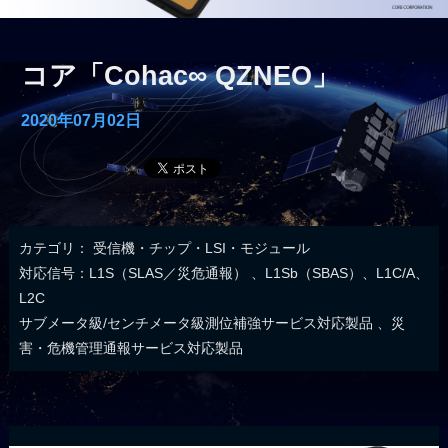
コア「Cohac∞ QZNEO」
2020年07月02日
カテゴリ：
受信機・チップ・LSI・モジュール
対応信号：L1S（SLAS／災危通報） 、L1Sb（SBAS）、L1C/A、
L2C
サブメータ級/センチメータ級測位補強サービス対応製品
、
災
害・危機管理通報サービス対応製品