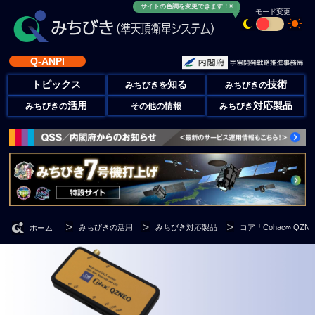
サイトの色調を変更できます！×
モード変更
Q-ANPI
トピックス
知る
技術
みちびきを
みちびきの
活用
対応製品
みちびきの
その他の情報
みちびき
みちびきの活用
みちびき対応製品
コア「Cohac∞ QZN
ホーム