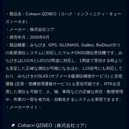
・製品名：Cohac∞ QZNEO（コハク・インフィニティ・キュー
ズィーネオ）
・メーカー：株式会社コア
・発売年月：2020年6月
・製品概要：みちびき, GPS, GLONASS, Galileo, BeiDouの5つ
の衛星測位システムに対応したマルチGNSS測位受信機です。み
ちびきはL1C/AとL2Cの2周波に対応し、1周波で受信する時より
も安定した正確な測位が可能になるほか、L1S信号にも対応して
おり、みちびきのSLAS (サブメータ級測位補強サービス) と災危
通報 (災害・危機管理通報サービス) も受信可能です。RTKを活
用した測位も可能で、人、物、車両などの正確な所在・動態管理
や、作業の一部を省力化・自動化するシステムを実現できます。
・メーカーサイト：
Cohac∞ QZNEO（株式会社コア）