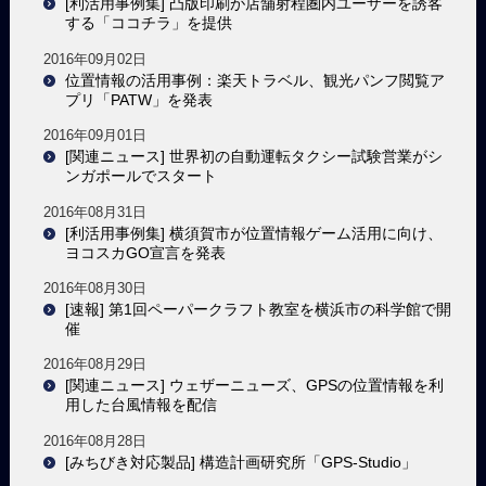
[利活用事例集] 凸版印刷が店舗射程圏内ユーザーを誘客
する「ココチラ」を提供
2016年09月02日
位置情報の活用事例：楽天トラベル、観光パンフ閲覧ア
プリ「PATW」を発表
2016年09月01日
[関連ニュース] 世界初の自動運転タクシー試験営業がシ
ンガポールでスタート
2016年08月31日
[利活用事例集] 横須賀市が位置情報ゲーム活用に向け、
ヨコスカGO宣言を発表
2016年08月30日
[速報] 第1回ペーパークラフト教室を横浜市の科学館で開
催
2016年08月29日
[関連ニュース] ウェザーニューズ、GPSの位置情報を利
用した台風情報を配信
2016年08月28日
[みちびき対応製品] 構造計画研究所「GPS-Studio」