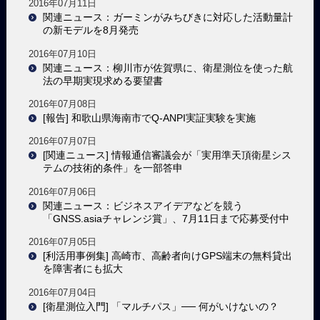
2016年07月11日
関連ニュース：ガーミンがみちびきに対応した活動量計
の新モデルを8月発売
2016年07月10日
関連ニュース：柳川市が佐賀県に、衛星測位を使った航
法の早期実現求める要望書
2016年07月08日
[報告] 和歌山県海南市でQ-ANPI実証実験を実施
2016年07月07日
[関連ニュース] 情報通信審議会が「実用準天頂衛星シス
テムの技術的条件」を一部答申
2016年07月06日
関連ニュース：ビジネスアイデアなどを競う
「GNSS.asiaチャレンジ賞」、7月11日まで応募受付中
2016年07月05日
[利活用事例集] 高崎市、高齢者向けGPS端末の無料貸出
を障害者にも拡大
2016年07月04日
[衛星測位入門] 「マルチパス」── 何がいけないの？