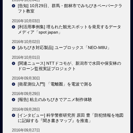
[告知] 10月29日、群馬・館林市でみちびきペーパークラ
フト教室
2016年10月03日
[利活用事例集] 埋もれた観光スポットを発見するデータ
メディア「spot japan」
2016年10月02日
[みちびき対応製品] ユーブロックス「NEO-M8U」
2016年10月01日
[関連ニュース] NTTドコモが、新潟市で水田や保安林の
ドローン監視実証プロジェクト
2016年09月30日
[衛星測位入門] 「電離圏」を電波で測る
2016年09月29日
[報告] 粘土のみちびきでアニメ制作体験
2016年09月28日
[インタビュー] 科学警察研究所 原田 豊「防犯情報を地図
に記録する『聞き書きマップ』を推進」
2016年09月27日