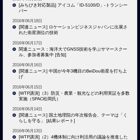
[みちびき対応製品] アイコム「ID-5100/D」-トランシー
バー
2016年06月18日
[関連ニュース] ロケーションビジネスジャパンに出展さ
れた衛星測位の技術
2016年06月17日
関連ニュース：海洋大でGNSS技術を学ぶサマースクー
ル、参加者募集中 [告知]
2016年06月16日
[関連ニュース] 中国が今年3機目のBeiDou衛星を打ち上
げ
2016年06月15日
[WTP講演]（3）防災・農業・観光などの利用実証を多数
実施（SPAC松岡氏）
2016年06月14日
[関連ニュース] 国土地理院の年次報告会、テーマは「く
らしを守る」 [結果レポート]
2016年06月13日
[WTP講演]（2）4機体制に向け利活用の議論を推進した