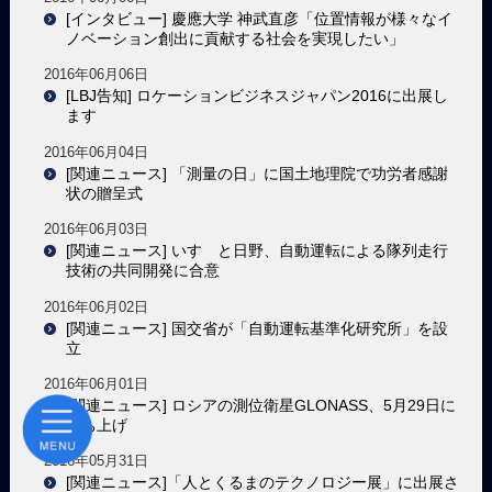
[インタビュー] 慶應大学 神武直彦「位置情報が様々なイ
ノベーション創出に貢献する社会を実現したい」
2016年06月06日
[LBJ告知] ロケーションビジネスジャパン2016に出展し
ます
2016年06月04日
[関連ニュース] 「測量の日」に国土地理院で功労者感謝
状の贈呈式
2016年06月03日
[関連ニュース] いすゞと日野、自動運転による隊列走行
技術の共同開発に合意
2016年06月02日
[関連ニュース] 国交省が「自動運転基準化研究所」を設
立
2016年06月01日
[関連ニュース] ロシアの測位衛星GLONASS、5月29日に
打ち上げ
2016年05月31日
[関連ニュース]「人とくるまのテクノロジー展」に出展さ