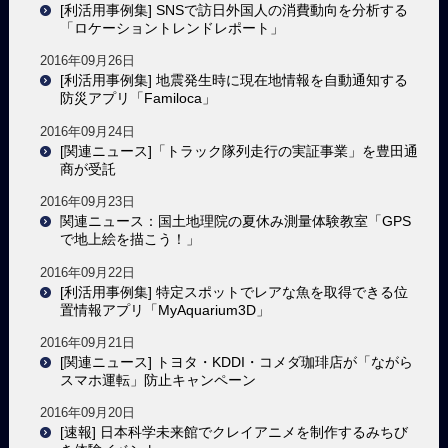
[利活用事例集] SNSで訪日外国人の消費動向を分析する
「ロケーショントレンドレポート」
2016年09月26日
[利活用事例集] 地震発生時に現在地情報を自動通知する
防災アプリ「Familoca」
2016年09月24日
[関連ニュース]「トラック隊列走行の実証事業」を豊田通
商が受託
2016年09月23日
関連ニュース：国土地理院の夏休み測量体験教室「GPS
で地上絵を描こう！」
2016年09月22日
[利活用事例集] 特定スポットでレアな魚を取得できる位
置情報アプリ「MyAquarium3D」
2016年09月21日
[関連ニュース] トヨタ・KDDI・コメダ珈琲店が「ながら
スマホ運転」防止キャンペーン
2016年09月20日
[速報] 日本科学未来館でクレイアニメを制作するみちび