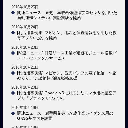
2016年10月25日
関連ニュース：東芝、車載画像認識プロセッサを用いた
自動運転システムの実証実験を開始
2016年10月24日
[利活用事例集] マピオン、地図と位置情報を活用した教
育アプリの提供を開始
2016年10月23日
[関連ニュース] 日建リース工業が追跡モジュール搭載パ
レットのレンタルサービス
2016年10月21日
[利活用事例集] マピオン、観光パンフの電子配信「e-旅
めくり」で自治体の観光戦略支援
2016年10月20日
[利活用事例集] Google VRに対応したスマホ用の星空ア
プリ「プラネタリウムVR」
2016年10月19日
関連ニュース：岩手県花巻市が農作業ガイダンス用の
GNSS基準局を設置
2016年10月18日