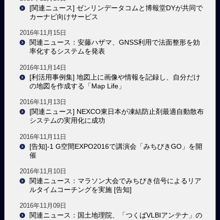
[関連ニュース] ゼンリンデータコムと博報堂DYが共同で
カーナビ向けサービス
2016年11月15日
関連ニュース：安藤ハザマ、GNSS利用で法面整形を効
率化するシステムを発表
2016年11月14日
[利活用事例集] 地図上に画像や情報を記録し、自分だけ
の地図を作成する「Map Life」
2016年11月13日
[関連ニュース] NEXCO東日本が凍結防止剤最適自動散布
システムの実用化に成功
2016年11月11日
[告知]-1 G空間EXPO2016で講演会「みちびきGO」を開
催
2016年11月10日
関連ニュース：マラソン大会でみちびき信号によるリア
ルタイムコーチングを実施 [告知]
2016年11月09日
関連ニュース：国土地理院、「つくばVLBIアンテナ」の