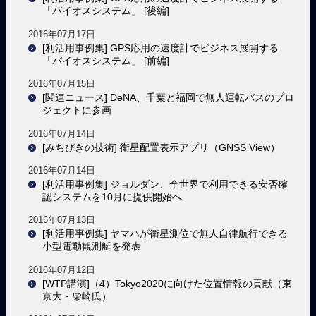
「バイオスシステム」 [後編]
2016年07月17日
[利活用事例集] GPS応用の速度計でビジネス展開する
「バイオスシステム」 [前編]
2016年07月15日
[関連ニュース] DeNA、千葉と福岡で無人運転バスのプロ
ジェクトに参画
2016年07月14日
[みちびきの技術] 衛星配置表示アプリ（GNSS View）
2016年07月14日
[利活用事例集] ジョルダン、全世界で利用できる安否確
認システムを10月に提供開始へ
2016年07月13日
[利活用事例集] ヤマハが衛星測位で無人自律航行できる
小型電動観測艇を発表
2016年07月12日
[WTP講演]（4）Tokyo2020に向けた位置情報の貢献（東
京大・柴崎氏）