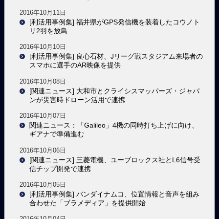
2016年10月11日
[利活用事例集] 福井県がGPS発信機を装着したコウノト
リ2羽を放鳥
2016年10月10日
[利活用事例集] 良心石材、Jリーグ戦スタジアム来場者の
スマホに選手のAR映像を提供
2016年10月08日
[関連ニュース] 大和市とクライシスマッパーズ・ジャパ
ンが災害時ドローン活用で連携
2016年10月07日
関連ニュース：「Galileo」4機の同時打ち上げに向け、
ギアナで準備進む
2016年10月06日
[関連ニュース] 三菱電機、ユーブロックス社とL6信号受
信チップ開発で連携
2016年10月05日
[利活用事例集] バンダイナムコ、位置情報と音声を組み
合わせた「ブラメディア」を提供開始
2016年10月04日