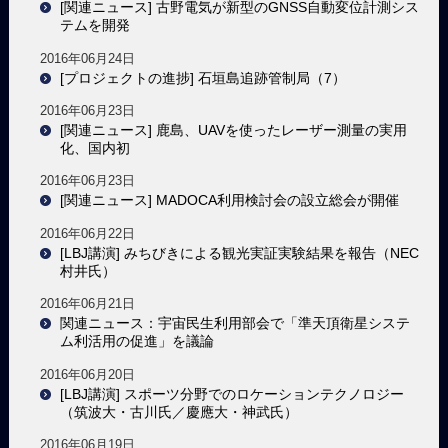
[関連ニュース] 古野電気が新型のGNSS自動変位計測シス
テムを開発
2016年06月24日
[プロジェクトの進捗] 石垣島追跡管制局（7）
2016年06月23日
[関連ニュース] 鹿島、UAVを使ったレーザー測量の実用
化、国内初
2016年06月23日
[関連ニュース] MADOCA利用検討会の設立総会が開催
2016年06月22日
[LBJ講演] みちびきによる観光実証実験結果を報告（NEC
村井氏）
2016年06月21日
関連ニュース：宇宙民生利用部会で「準天頂衛星システ
ム利活用の促進」を議論
2016年06月20日
[LBJ講演] スポーツ分野でのロケーションテクノロジー
（筑波大・古川氏／慶應大・神武氏）
2016年06月19日