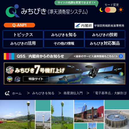
サイトの色調を変更できます！×
モード変更
Q-ANPI
トピックス
知る
技術
みちびきを
みちびきの
活用
対応製品
みちびきの
その他の情報
みちびき
みちびきを知る
衛星測位入門
「電子基準点」大解剖 [前
ホーム