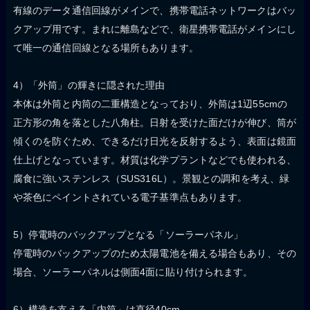
有線のデータ通信回線がメインで、携帯電話ネットワークはバッ
クアップ用です。まれに離島などで、衛星携帯電話がメインにし
て唯一の通信回線となる場所もあります。
4）「外筒」の輝きに隠された理由
本体は外筒と内筒の二重構造となっており、外筒は1辺55cmの
正方形の角を落とした八角柱。日射を受けた面だけが伸び、筒が
傾くのを防ぐため、できるだけ日光を反射するよう、表面は鏡面
仕上げとなっています。材質は化学プラントなどでも使われる、
腐食に強いステンレス（SUS316L）。景観との調和を考え、緑
や茶色にペイントされている電子基準点もあります。
5）停電時のバックアップとなる「ソーラーパネル」
停電時のバックアップのため太陽電池を備える場合もあり、その
場合、ソーラーパネルは側面4面に貼り付けられます。
6）構造を支える「内筒」は直径40cm