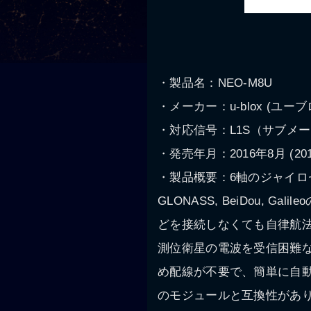
・製品名：NEO-M8U
・メーカー：u-blox (ユ
・対応信号：L1S（サブメータ
・発売年月：2016年8月 (20
・製品概要：6軸のジャイロ
GLONASS, BeiDou,
どを接続しなくても自律航法ができる
測位衛星の電波を受信困難
め配線が不要で、簡単に自動
のモジュールと互換性があ