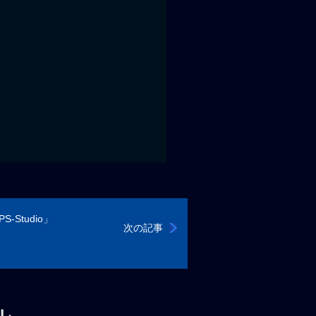
-Studio」
次の記事
ル