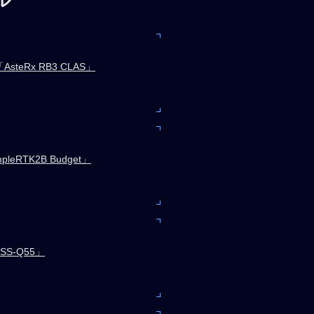
teRx RB3 CLAS」
mpleRTK2B Budget」
SS-Q55」