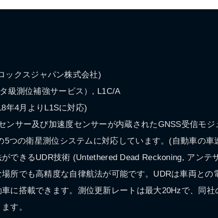
ーブロックスジャパン株式会社)
級測位補強サービス）, L1C/A
18年4月よりL1Sに対応)
センサー及び加速度センサーが内蔵されたGNSS受信モジュー
 Galileoの5つの衛星測位システムに対応しています。(自動車
UDR技術 (Untethered Dead Reckoning, 
な場所でも高精度な自律航法が可能です。UDRは車両との
車に搭載できます。測位更新レートは最大20Hzで、同社
ります。