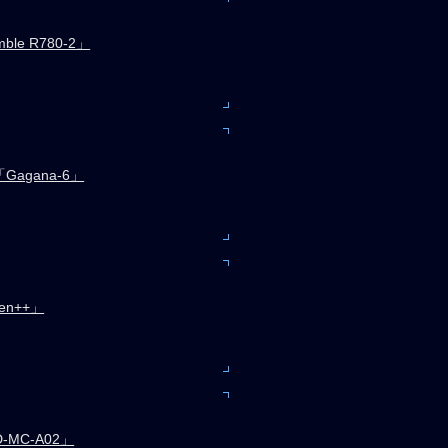
le R780-2」
agana-6」
en++」
D-MC-A02」