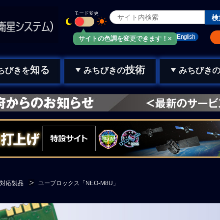
モード変更
みちびきメール
お問い合わせ
English
サイトの色調を変更できます！×
知る
技術
ちびきを
みちびきの
みちびき
対応製品
ユーブロックス「NEO-M8U」