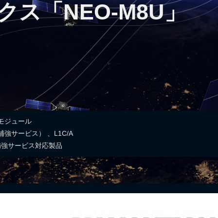
ス「NEO-M8U」
・モジュール
強サービス） 、L1C/A
補強サービス対応製品