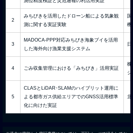
測位精度検証と災危通報の利活用実証
みちびきを活用したドローン船による気象観
国
2
測に関する実証実験
機
MADOCA-PPP対応みちびき海象ブイを活用
3
日
した海外向け漁業支援システム
株
4
ごみ収集管理における「みちびき」活用実証
ジ
CLASとLiDAR･SLAMのハイブリット運用に
5
よる都市ガス供給エリアでのGNSS活用標準
北
化に向けた実証