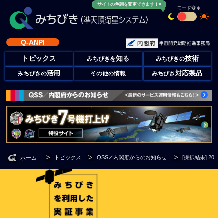
サイトの色調を変更できます！×
モード変更
Q-ANPI
トピックス
知る
技術
みちびきを
みちびきの
活用
対応製品
みちびきの
その他の情報
みちびき
トピックス
QSS／内閣府からのお知らせ
[採択結果] 
ホーム