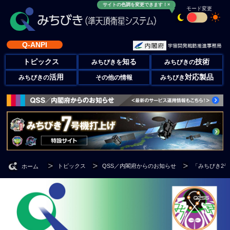
サイトの色調を変更できます！×
モード変更
Q-ANPI
トピックス
知る
技術
みちびきを
みちびきの
活用
対応製品
みちびきの
その他の情報
みちびき
トピックス
QSS／内閣府からのお知らせ
「みちびき2
ホーム