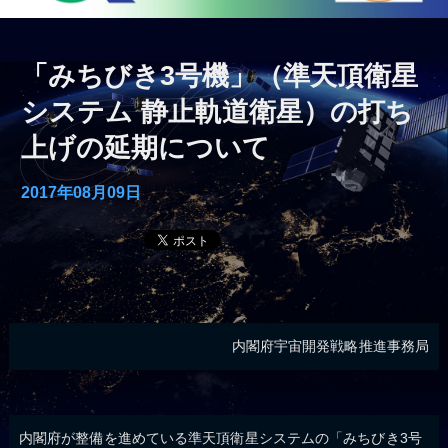
「みちびき3号機」（準天頂衛星
システム 静止軌道衛星）の打ち
上げの延期について
2017年08月09日
内閣府宇宙開発戦略推進事務局
内閣府が整備を進めている準天頂衛星システムの「みちびき3号