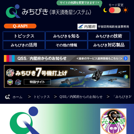
サイトの色調を変更できます！×
モード変更
Q-ANPI
トピックス
知る
技術
みちびきを
みちびきの
活用
対応製品
みちびきの
その他の情報
みちびき
トピックス
QSS／内閣府からのお知らせ
「みちびき3
ホーム