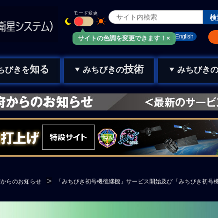
モード変更
みちびきメール
お問い合わせ
English
サイトの色調を変更できます！×
知る
技術
ちびきを
みちびきの
みちびき
府からのお知らせ
「みちびき初号機後継機」サービス開始及び「みちびき初号