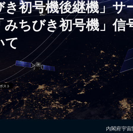
びき初号機後継機」サ
「みちびき初号機」信
いて
内閣府宇宙