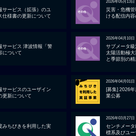
2026年05月13日
報サービス（拡張）のユ
災害・危機管
ス仕様書の更新について
ける配信内容
2026年04月10日
報サービス 津波情報「警
サブメータ級
容について
太陽活動極大
と季節別の精
2026年04月01日
報サービスのユーザイン
[募集] 20
の更新について
業公募
2026年03月27日
6年度みちびきを利用した実
センチメータ
標系及びユー