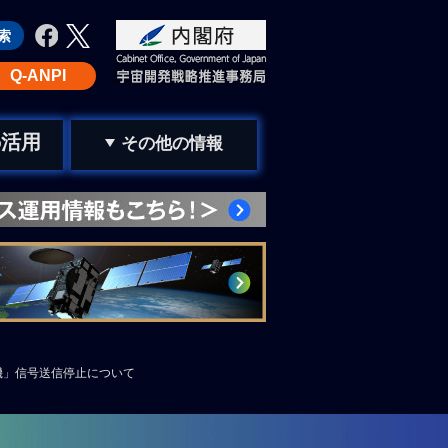
Q-ANPI
活用
の
その他の情報
機」信号送信停止について