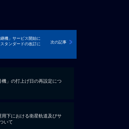
後継機」サービス開始に
次の記事
ススタンダードの改訂に
号機」の打上げ日の再設定につ
）
運用下における衛星軌道及びサ
ついて