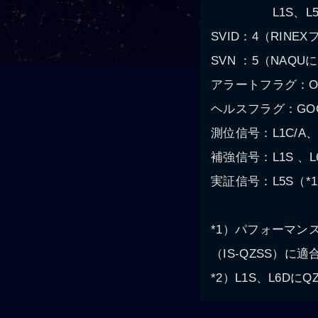
L1S、L5S：
SVID：4（RIN
SVN ：5（NAQ
アラートフラグ：O
ヘルスフラグ：GO
測位信号：L1C/A、
補強信号：L1S 、L6
実証信号：L5S（*
*1）パフォーマン
（IS-QZSS）に
*2）L1S、L6D