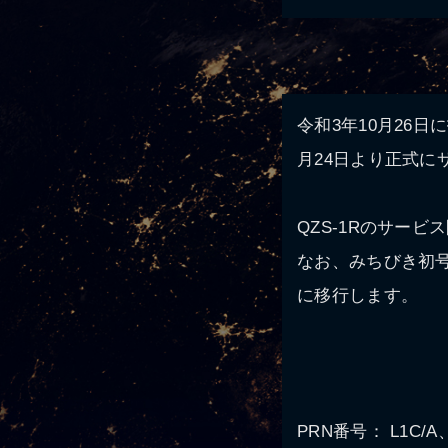
令和3年10月26
月24日より正式
QZS-1Rのサー
なお、みちびき初号
に移行します。
PRN番号： L1C/