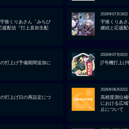
2026年07月16日
信】宇推くりあさん「みちび
宇推くりあさ
応援配信『打上直前生配
継続と応援配
2026年07月02日
」の打上げ予備期間追加に
[7号機打上げ
2026年06月02日
」の打上げ日の再設定につ
高精度測位補強
における広域
止について