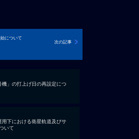
開始について
次の記事
号機」の打上げ日の再設定につ
）
運用下における衛星軌道及びサ
ついて