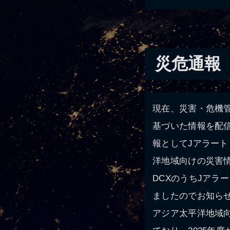
災危通報
現在、災害・危機管
基づいた情報を配
報としてJアラー
洋地域向けの災害
DCXのうちJアラ
ましたのでお知ら
アジア太平洋地域