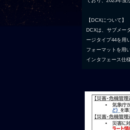
ており、2025年
【DCXについて】
DCXは、サブメータ
ージタイプ44を用
フォーマットを用
インタフェース仕様（