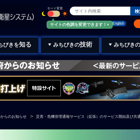
モード変更
みちびきメール
お問い合わせ
English
サイトの色調を変更できます！×
知る
技術
ちびきを
みちびきの
みちびき
府からのお知らせ
災害・危機管理通報サービス（拡張）のサービス開始及び共通