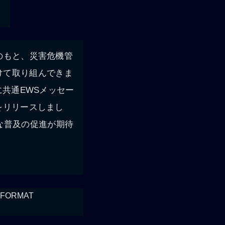
力のもと、災害危機管
けて取り組んできま
に共通EWSメッセー
t）をリリースしまし
な普及の促進が期待
 FORMAT