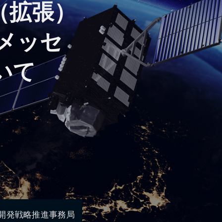
（拡張）
メッセ
いて
開発戦略推進事務局