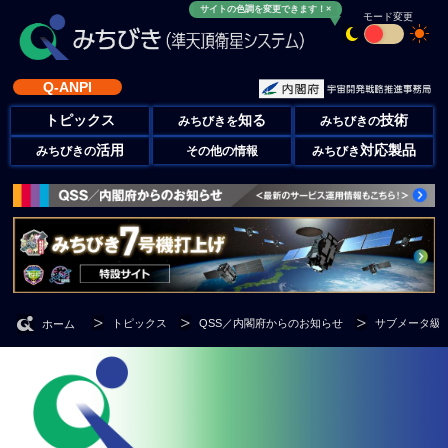
サイトの色調を変更できます！×
モード変更
Q-ANPI
トピックス
知る
技術
みちびきを
みちびきの
活用
対応製品
みちびきの
その他の情報
みちびき
トピックス
QSS／内閣府からのお知らせ
サブメータ級
ホーム