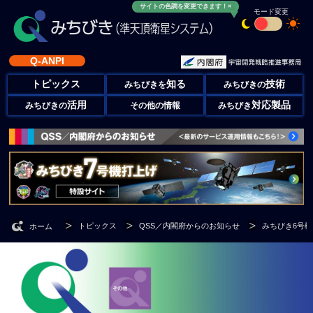
サイトの色調を変更できます！×
モード変更
Q-ANPI
トピックス
知る
技術
みちびきを
みちびきの
活用
対応製品
みちびきの
その他の情報
みちびき
トピックス
QSS／内閣府からのお知らせ
みちびき6号
ホーム