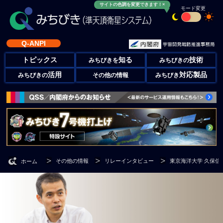
サイトの色調を変更できます！×
モード変更
Q-ANPI
トピックス
知る
技術
みちびきを
みちびきの
活用
対応製品
みちびきの
その他の情報
みちびき
その他の情報
リレーインタビュー
東京海洋大学 久保
ホーム