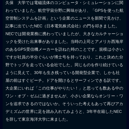
久保 大学では電磁流体のコンピュータ・シミュレーションに関
わっていました。航空宇宙分野に興味があり、「GPSを使った航
空管制システムを計画」という企業のニュースを新聞で見かけ、
記事に出ていたNEC（日本電気株式会社）の門を叩きました。
NECでは開発業務に携わっていましたが、大きなカルチャーショ
ックを受けた出来事がありました。当時の上司とアメリカ西海岸
のあるGPS受信機メーカーを訪ねた時のことです。規模は小さい
ですが社員の半分ぐらいが博士号を持っており、これと決めた分
野でトップを走っている会社でした。同じものを作り続けている
ように見えて、30年も生き残っている開発型企業で、しかも社
屋の前はすぐビーチ。ドアを開けるとサーフィンできる訳です。
大企業にいれば「この仕事がやりたい！」と思っても数ある中の
ワン・オブ・ゼムに過ぎませんが、小さい企業ならオンリー・ワ
ンを追求できるのではないか。そういった考えもあって再びアカ
デミズムの世界に足を踏み入れてみようと、3年半在籍したNEC
を辞して東京海洋大学に来ました。