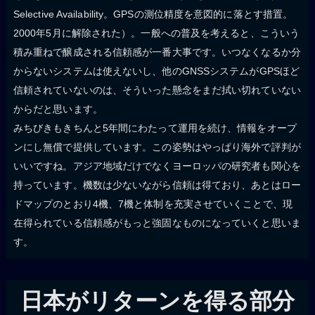
Selective Availability。GPSの測位精度を意図的に落とす措置。
2000年5月に解除された）。一般への普及を考えると、こういう
積み重ねで醸成される信頼感が一番大事です。いつなくなるか分
からないシステムは使えないし、他のGNSSシステムがGPSほど
信頼されていないのは、そういった懸念をまだ拭い切れていない
からだと思います。
みちびきもきちんと5年間にわたって運用を続け、情報をオープ
ンにし無償で提供しています。この姿勢はやっぱり海外で評判が
いいですね。アジア地域だけでなくヨーロッパの研究者も関心を
持っています。機数は少ないながら信頼は得ており、あとはロー
ドマップのとおり4機、7機と体制を充実させていくことで、現
在得られている信頼感がもっと強固なものになっていくと思いま
す。
日本がリターンを得る部分