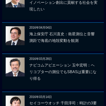
イノベーション創出に貢献する社会を実
現したい
2016年04月04日
海上保安庁 石川直史：衛星測位と音響
測距で海底の地殻変動を観測
2016年03月28日
ナビコムアビエーション 玉中宏明：ヘ
リコプターの測位でもSBASは重要にな
り得る
2016年03月14日
セイコーウオッチ 千田淳司：時計の3要