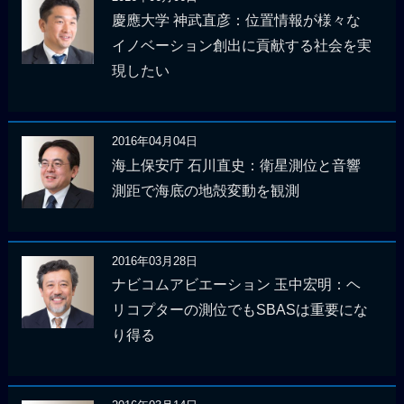
慶應大学 神武直彦：位置情報が様々な
イノベーション創出に貢献する社会を実
現したい
2016年04月04日
海上保安庁 石川直史：衛星測位と音響
測距で海底の地殻変動を観測
2016年03月28日
ナビコムアビエーション 玉中宏明：ヘ
リコプターの測位でもSBASは重要にな
り得る