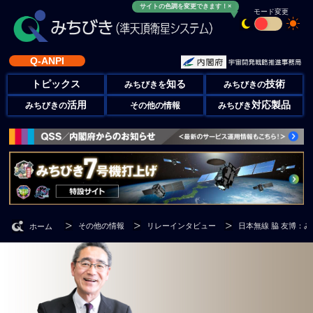
サイトの色調を変更できます！×
モード変更
Q-ANPI
トピックス
知る
技術
みちびきを
みちびきの
活用
対応製品
みちびきの
その他の情報
みちびき
その他の情報
リレーインタビュー
日本無線 脇 友博：
ホーム