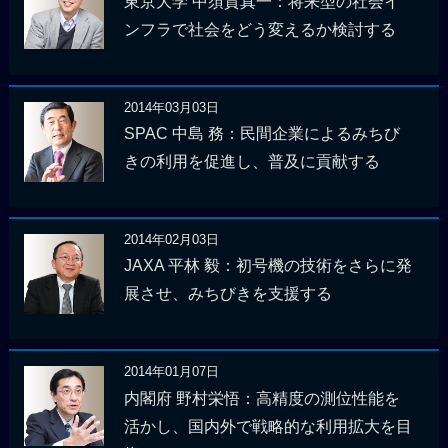
東京大学 中須賀真一：将来型の社会イ
ンフラで社会をどう変えるか検討する
2014年03月03日
SPAC 中島 務：民間企業によるみちび
きの利用を促進し、普及に貢献する
2014年02月03日
JAXA 平林 毅：初号機の技術をさらに発
展させ、みちびきを支援する
2014年01月07日
内閣府 野村栄悟：高精度の測位性能を
活かし、国内外で戦略的な利用拡大を目