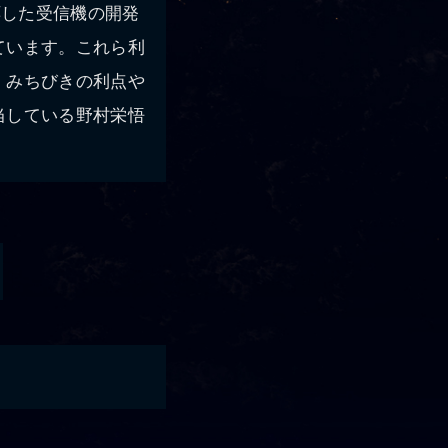
応した受信機の開発
ています。これら利
。みちびきの利点や
当している野村栄悟