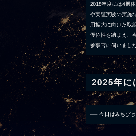
2018年度には4
や実証実験の実施
用拡大に向けた取
優位性を踏まえ、
参事官に伺いまし
2025年
── 今日はみちび