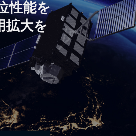
位性能を
用拡大を