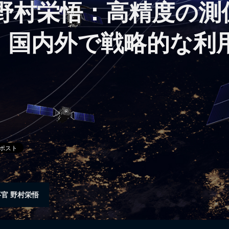
 野村栄悟：高精度の測
、国内外で戦略的な利
事官 野村栄悟