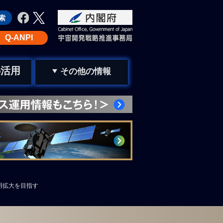
Q-ANPI
活用
の
その他の情報
用拡大を目指す