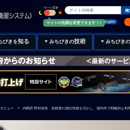
モード変更
みちびきメール
お問い合わせ
English
サイトの色調を変更できます！×
知る
技術
ちびきを
みちびきの
みちびき
タビュー
内閣府 野村栄悟：高精度の測位性能を活かし、国内外で戦略的な利