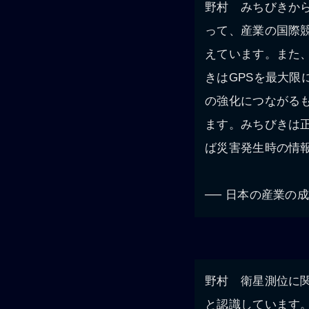
野村 みちびきか
って、産業の国際
えています。また
きはGPSを最大
の強化につながる
ます。みちびきは
ば災害発生時の情
── 日本の産業の
野村 衛星測位に
と認識しています