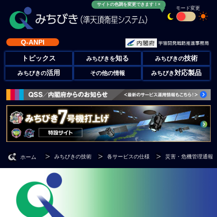
サイトの色調を変更できます！×
モード変更
Q-ANPI
トピックス
知る
技術
みちびきを
みちびきの
活用
対応製品
みちびきの
その他の情報
みちびき
みちびきの技術
各サービスの仕様
災害・危機管理通報
ホーム