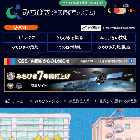
サイトの色調を変更できます！×
モード変更
Q-ANPI
トピックス
知る
技術
みちびきを
みちびきの
活用
対応製品
みちびきの
その他の情報
みちびき
みちびきを知る
衛星測位入門
宝探しで理解する衛星測
ホーム