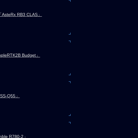
teRx RB3 CLAS」
mpleRTK2B Budget」
SS-Q55」
le R780-2」