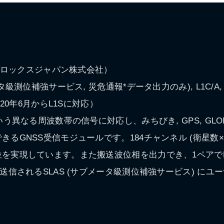
ーブロックスジャパン株式会社）
級測位補強サービス, 災危通報*データ出力のみ), L1C/A, 
020年6月からL1Sに対応）
なる周波数帯の信号に対応し、みちびき, GPS, GLONASS, B
るGNSS受信モジュールです。184チャンネル (衛星数
を実現しています。また搬送波位相を出力でき、1ペアで
送信されるSLAS (サブメータ級測位補強サービス) に
。