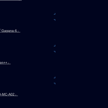
agana-6」
en++」
D-MC-A02」