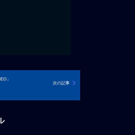
NEO」
次の記事
ル