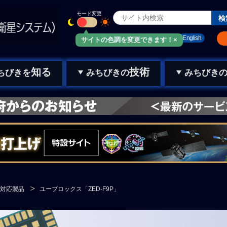
モード変更
みちびきメール
お問い合わせ
English
サイトの色調を変更できます！×
知る
技術
ちびきを
みちびきの
みちびき
対応製品
ユーブロックス「ZED-F9P」