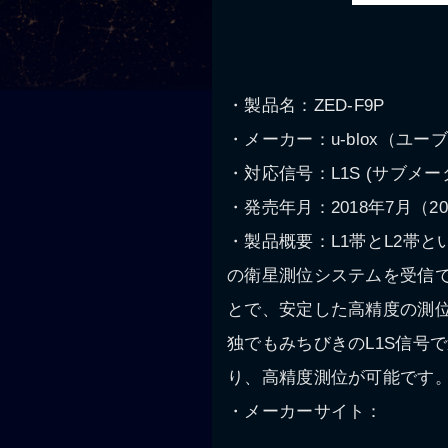
・製品名：ZED-F9P
・メーカー：u-blox（ユ
・対応信号：L1S (サブメータ
・発売年月：2018年7月（2
・製品概要：L1帯とL2帯という異
の衛星測位システムを受信でき
とで、安定した高精度の測位
独でもみちびきのL1S信号で
り、高精度測位が可能です
・メーカーサイト：