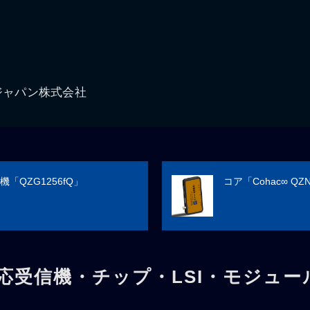
ジャパン株式会社
「QZG1256fQ」
コア「Cohac∞ QZ
応受信機・チップ・LSI・モジュー