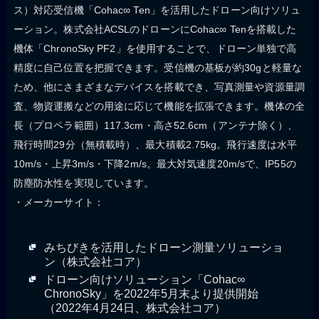
ス）対応受信機「Cohac∞ Ten」を活用したドローン向けソリュ
ーション。株式会社ACSLのドローンにCohac∞ Tenを搭載した
機体「ChronoSky PF2」を使用することで、ドローン単独で高
精度に自己位置を把握できます。受信機の基板が約30gと軽量な
ため、他にさまざまなデバイスを搭載でき、写真測量や資源量調
査、物資運搬などの用途に応じて機能を拡張できます。機体の全
長（プロペラ範囲）117.3cm・高さ52.6cm（アンテナ除く）、
飛行時間29分（無積載時）、最大積載2.75kg。飛行速度は水平
10m/s・上昇3m/s・下降2m/s。最大対気速度20m/sで、IP55の
防塵防水性を実現しています。
・メーカーサイト：
みちびきを活用したドローン測量ソリューショ
ン（株式会社コア）
ドローン向けソリューション「Cohac∞
ChronoSky」を2022年5月末より提供開始
（2022年4月24日、株式会社コア）