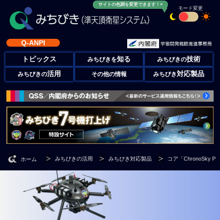
サイトの色調を変更できます！×
モード変更
Q-ANPI
トピックス
知る
技術
みちびきを
みちびきの
活用
対応製品
みちびきの
その他の情報
みちびき
みちびきの活用
みちびき対応製品
コア「ChronoSky P
ホーム