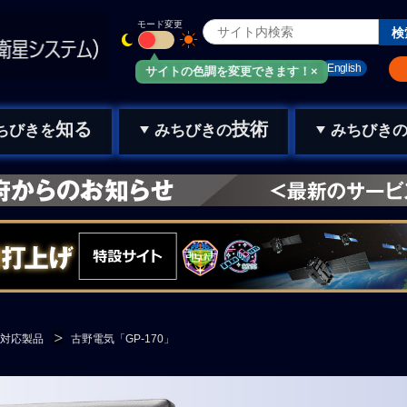
モード変更
みちびきメール
お問い合わせ
English
サイトの色調を変更できます！×
知る
技術
ちびきを
みちびきの
みちびき
対応製品
古野電気「GP-170」