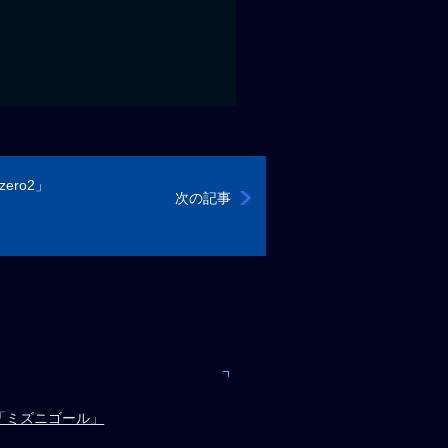
ero2」
次の記事
「ミズニゴール」