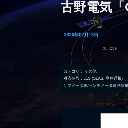
古野電気「G
2020年02月13日
カテゴリ：
その他
対応信号：L1S (SLAS, 災危通報) 、
サブメータ級/センチメータ級測位