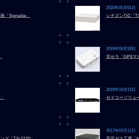
2020年05月01日
Signadia」
シチズンTIC「TS
2019年04月18日
」
京セラ「GPSマ
2018年10月13日
E」
セイコーソリュー
2017年02月11日
ズ「TS-2220」
高圧ガス工業「NT