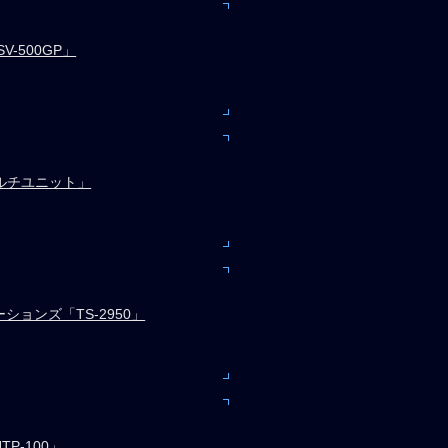
V-500GP」
ルチユニット」
ションズ「TS-2950」
P-100」