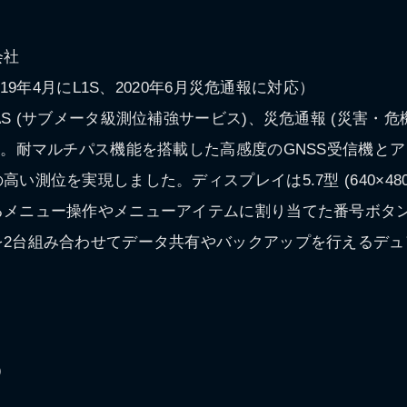
会社
019年4月にL1S、2020年6月災危通報に対応）
S (サブメータ級測位補強サービス)、災危通報 (災害・危
置。耐マルチパス機能を搭載した高感度のGNSS受信機と
い測位を実現しました。ディスプレイは5.7型 (640×48
るメニュー操作やメニューアイテムに割り当てた番号ボタ
を2台組み合わせてデータ共有やバックアップを行えるデュ
）