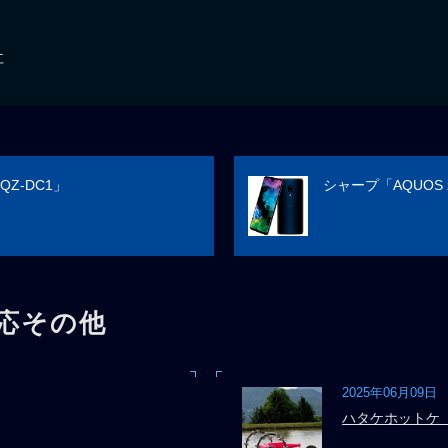
社
Z-DC1」
シャープ「AQUOS z
応その他
2025年06月09日
ハタケホットケ