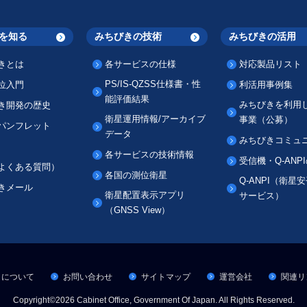
を知る
みちびきの技術
みちびきの活用
きとは
各サービスの仕様
対応製品リスト
PS/IS-QZSS仕様書・性
位入門
利活用事例集
能評価結果
みちびきを利用
き開発の歴史
衛星運用情報/アーカイブ
事業（公募）
パンフレット
データ
みちびきコミュ
各サービスの技術情報
受信機・Q-ANP
（よくある質問）
各国の測位衛星
Q-ANPI（衛星
きメール
衛星配置表示アプリ
サービス）
（GNSS View）
トについて
お問い合わせ
サイトマップ
運営会社
関連リ
Copyright©2026 Cabinet Office, Government Of Japan.
All Rights Reserved.