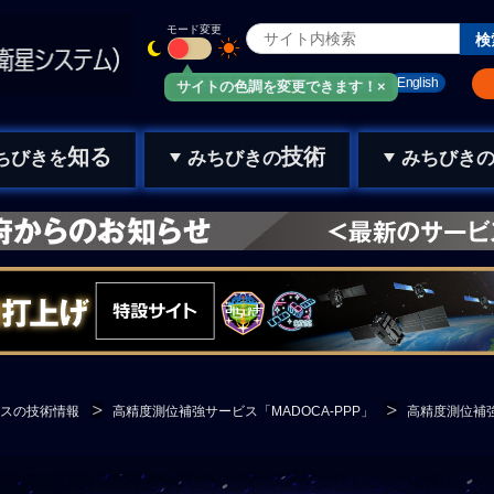
モード変更
みちびきメール
お問い合わせ
English
サイトの色調を変更できます！×
知る
技術
ちびきを
みちびきの
みちびき
スの技術情報
高精度測位補強サービス「MADOCA-PPP」
高精度測位補強