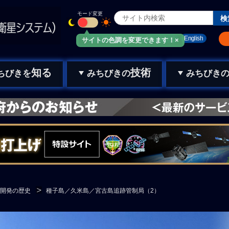
モード変更
みちびきメール
お問い合わせ
English
サイトの色調を変更できます！×
知る
技術
ちびきを
みちびきの
みちびき
開発の歴史
種子島／久米島／宮古島追跡管制局（2）