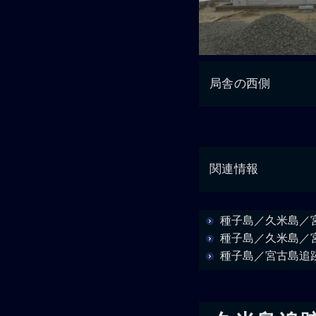
局舎の西側
関連情報
種子島／久米島／
種子島／久米島／
種子島／宮古島追