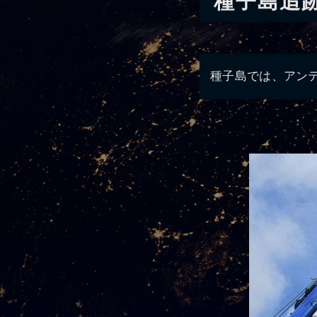
種子島追
種子島では、アン