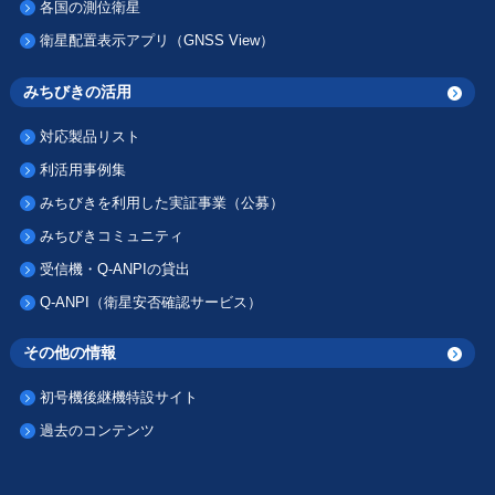
各国の測位衛星
衛星配置表示アプリ（GNSS View）
みちびきの活用
対応製品リスト
利活用事例集
みちびきを利用した実証事業（公募）
みちびきコミュニティ
受信機・Q-ANPIの貸出
Q-ANPI（衛星安否確認サービス）
その他の情報
初号機後継機特設サイト
過去のコンテンツ