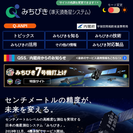
サイトの色調を変更できます！×
モード変更
Q-ANPI
トピックス
知る
技術
みちびきを
みちびきの
活用
対応製品
みちびきの
その他の情報
みちびき
センチメートルの精度が、
未来を変える。
センチメートルレベルの高精度な測位を実現する
日本の衛星測位システム「みちびき」。
2018年11月、4機体制でサービス開始。