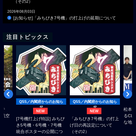
（その2）
2026年08月03日
[お知らせ]「みちびき7号機」の打上げの延期について
注目トピックス
QSS／内閣府からのお知ら
QSS／内閣府からのお知ら
せ
せ
会で
松本
NEW
NEW
・航空
るCL
[7号機打上げ特設] みちび
「みちびき7号機」の打上
な地
き5号機・6号機・7号機
げ日の再設定について
統合ポスターの公開につ
（その2）