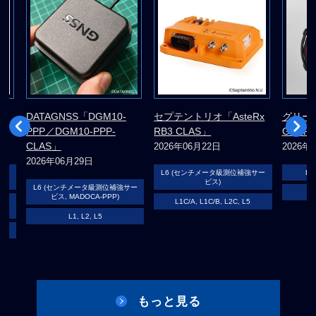
DATAGNSS「DGM10-
セプテントリオ「AsteRx
グリー
PPP／DGM10-PPP-
RB3 CLAS」
GOLF 
CLAS」
2026年06月22日
2026年
2026年06月29日
サー
L6 (センチメータ級測位補強サー
L1
ビス)
L6 (センチメータ級測位補強サー
ビス, MADOCA-PPP)
サー
L1C/A, L1C/B, L2C, L5
L1, L2, L5
もっと見る