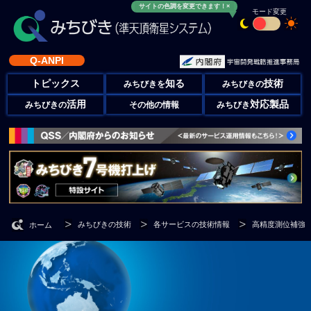
サイトの色調を変更できます！×
モード変更
Q-ANPI
トピックス
知る
技術
みちびきを
みちびきの
活用
対応製品
みちびきの
その他の情報
みちびき
みちびきの技術
各サービスの技術情報
高精度測位補強サー
ホーム