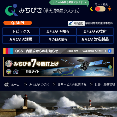
サイトの色調を変更できます！×
モード変更
Q-ANPI
トピックス
知る
技術
みちびきを
みちびきの
活用
対応製品
みちびきの
その他の情報
みちびき
みちびきの技術
各サービスの技術情報
災害・危機管理
ホーム