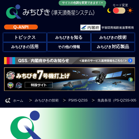
サイトの色調を変更できます！×
モード変更
Q-ANPI
トピックス
知る
技術
みちびきを
みちびきの
活用
対応製品
みちびきの
その他の情報
みちびき
みちびきの技術
PS/IS-QZSS
免責条項（PS-QZSS-005
ホーム